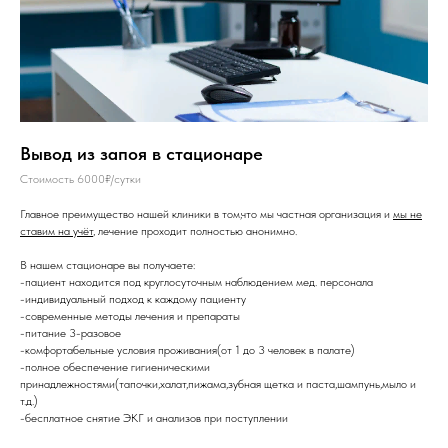
Вывод из запоя в стационаре
Стоимость 6000₽/сутки
Главное преимущество нашей клиники в том,что мы частная организация и
мы не
ставим на учёт
, лечение проходит полностью анонимно.
В нашем стационаре вы получаете:
-пациент находится под круглосуточным наблюдением мед. персонала
-индивидуальный подход к каждому пациенту
-современные методы лечения и препараты
-питание 3-разовое
-комфортабельные условия проживания(от 1 до 3 человек в палате)
-полное обеспечение гигиеническими
принадлежностями(тапочки,халат,пижама,зубная щетка и паста,шампунь,мыло и
т.д.)
-бесплатное снятие ЭКГ и анализов при поступлении