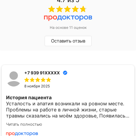
4.7
из 5
На основе 11 оценок
Оставить отзыв
+7 939 91XXXXX
8 ноября 2025
История пациента
Усталость и апатия возникали на ровном месте.
Проблемы на работе в личной жизни, старые
травмы сказались на моём здоровье, Появилась
агрессия вперемешку с подавленностью.
Читать полностью
Настроения не было никогда, хотелось лежать, и