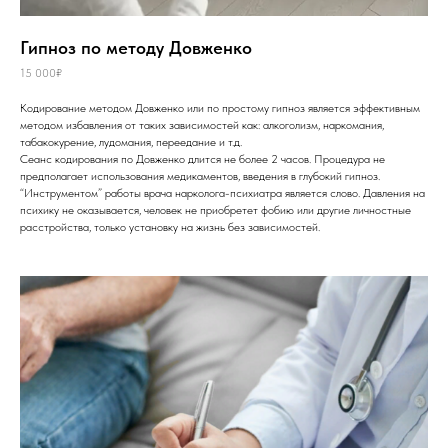
Гипноз по методу Довженко
15 000₽
Кодирование методом Довженко или по простому гипноз является эффективным
методом избавления от таких зависимостей как: алкоголизм, наркомания,
табакокурение, лудомания, переедание и т.д.
Сеанс кодирования по Довженко длится не более 2 часов. Процедура не
предполагает использования медикаментов, введения в глубокий гипноз.
“Инструментом” работы врача нарколога-психиатра является слово. Давления на
психику не оказывается, человек не приобретет фобию или другие личностные
расстройства, только установку на жизнь без зависимостей.