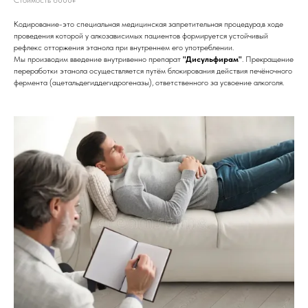
Стоимость 6000₽
Кодирование-это специальная медицинская запретительная процедура,в ходе
проведения которой у алкозависимых пациентов формируется устойчивый
рефлекс отторжения этанола при внутреннем его употреблении.
Мы производим введение внутривенно препарат
"Дисульфирам"
. Прекращение
переработки этанола осуществляется путём блокирования действия печёночного
фермента (ацетальдегиддегидрогеназы), ответственного за усвоение алкоголя.