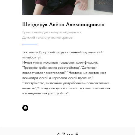
Шендерук Алёна Александровна
Врач психиатр/психотерапевт/нарколог
Детский психиатр, психотерапевт
Закончила Иркутский государственный медицинский
университет.
Имеет многочисленные повышения квалификации:
"Тревожно-фобические расстройства", "Детская и
подростковая психотерапия", "Неотложные состояния в
психиатрической и наркологической практике",
"Расстройства, вызванные употреблением психоактивных
веществ", "Стандарты диагностики и терапии психических
и поведенческих расстройств".